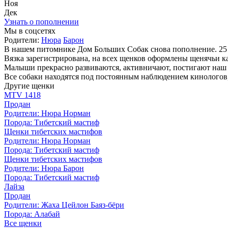
Ноя
Дек
Узнать о пополнении
Мы в соцсетях
Родители:
Нюра
Барон
В нашем питомнике Дом Больших Собак снова пополнение. 25 
Вязка зарегистрирована, на всех щенков оформлены щенячьи к
Малыши прекрасно развиваются, активничают, постигают наш
Все собаки находятся под постоянным наблюдением кинологов
Другие щенки
MTV 1418
Продан
Родители:
Нюра
Норман
Порода:
Тибетский мастиф
Щенки тибетских мастифов
Родители:
Нюра
Норман
Порода:
Тибетский мастиф
Щенки тибетских мастифов
Родители:
Нюра
Барон
Порода:
Тибетский мастиф
Лайза
Продан
Родители:
Жаха
Цейлон Баяз-бёри
Порода:
Алабай
Все щенки